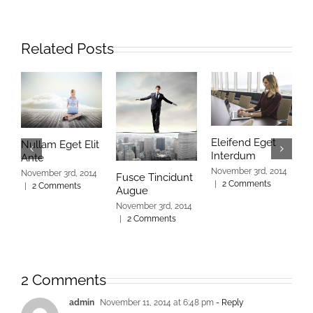
Related Posts
Eleifend Eget
C
Nullam Eget Elit
Interdum
I
Ante
November 3rd, 2014
N
November 3rd, 2014
Fusce Tincidunt
|
2 Comments
|
|
2 Comments
Augue
November 3rd, 2014
|
2 Comments
2 Comments
admin
November 11, 2014 at 6:48 pm
- Reply