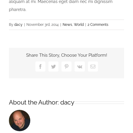
aliquam at mi. Maecenas eget diam nec mi dignissim
pharetra.
By
dacy
|
November 3rd, 2014
|
News
,
World
|
2 Comments
Share This Story, Choose Your Platform!
Facebook
Twitter
Pinterest
Vk
Email
About the Author:
dacy